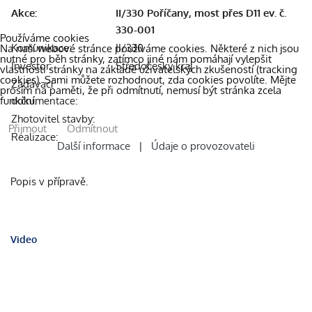
Akce:
II/330 Poříčany, most přes D11 ev. č.
330-001
Používáme cookies
Komunikace:
II/330
Na naší webové stránce používáme cookies. Některé z nich jsou
nutné pro běh stránky, zatímco jiné nám pomáhají vylepšit
Investor:
Středočeský kraj
vlastnosti stránky na základě uživatelských zkušeností (tracking
cookies). Sami můžete rozhodnout, zda cookies povolíte. Mějte
Zadávací
prosím na paměti, že při odmítnutí, nemusí být stránka zcela
dokumentace:
funkční.
Zhotovitel stavby:
Přijmout
Odmítnout
Realizace:
Další informace
|
Údaje o provozovateli
Popis v přípravě.
Video